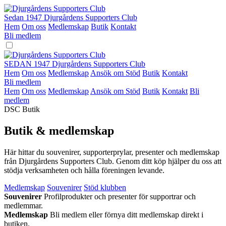
Hoppa
till
Sedan 1947
Djurgårdens Supporters Club
innehåll
Hem
Om oss
Medlemskap
Butik
Kontakt
Bli medlem
SEDAN 1947
Djurgårdens Supporters Club
Hem
Om oss
Medlemskap
Ansök om Stöd
Butik
Kontakt
Bli medlem
Hem
Om oss
Medlemskap
Ansök om Stöd
Butik
Kontakt
Bli
medlem
DSC Butik
Butik & medlemskap
Här hittar du souvenirer, supporterprylar, presenter och medlemskap
från Djurgårdens Supporters Club. Genom ditt köp hjälper du oss att
stödja verksamheten och hålla föreningen levande.
Medlemskap
Souvenirer
Stöd klubben
Souvenirer
Profilprodukter och presenter för supportrar och
medlemmar.
Medlemskap
Bli medlem eller förnya ditt medlemskap direkt i
butiken.