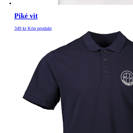
Piké vit
349
kr
Köp produkt