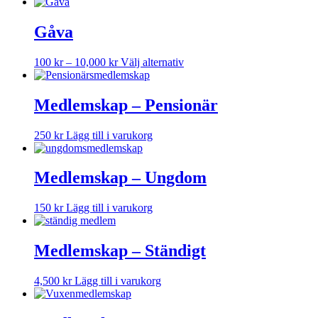
Gåva
Prisintervall:
Den
100
kr
–
10,000
kr
Välj alternativ
100 kr
här
till
produkten
10,000 kr
har
Medlemskap – Pensionär
flera
varianter.
250
kr
Lägg till i varukorg
De
olika
alternativen
Medlemskap – Ungdom
kan
väljas
på
150
kr
Lägg till i varukorg
produktsidan
Medlemskap – Ständigt
4,500
kr
Lägg till i varukorg