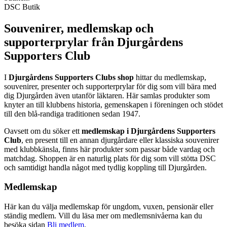
DSC Butik
Souvenirer, medlemskap och
supporterprylar från Djurgårdens
Supporters Club
I
Djurgårdens Supporters Clubs shop
hittar du medlemskap,
souvenirer, presenter och supporterprylar för dig som vill bära med
dig Djurgården även utanför läktaren. Här samlas produkter som
knyter an till klubbens historia, gemenskapen i föreningen och stödet
till den blå-randiga traditionen sedan 1947.
Oavsett om du söker ett
medlemskap i Djurgårdens Supporters
Club
, en present till en annan djurgårdare eller klassiska souvenirer
med klubbkänsla, finns här produkter som passar både vardag och
matchdag. Shoppen är en naturlig plats för dig som vill stötta DSC
och samtidigt handla något med tydlig koppling till Djurgården.
Medlemskap
Här kan du välja medlemskap för ungdom, vuxen, pensionär eller
ständig medlem. Vill du läsa mer om medlemsnivåerna kan du
besöka sidan
Bli medlem
.