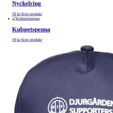
Nyckelring
59
kr
Köp produkt
Kulspetspenna
59
kr
Köp produkt