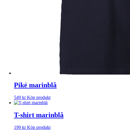
Piké marinblå
549
kr
Köp produkt
T-shirt marinblå
199
kr
Köp produkt