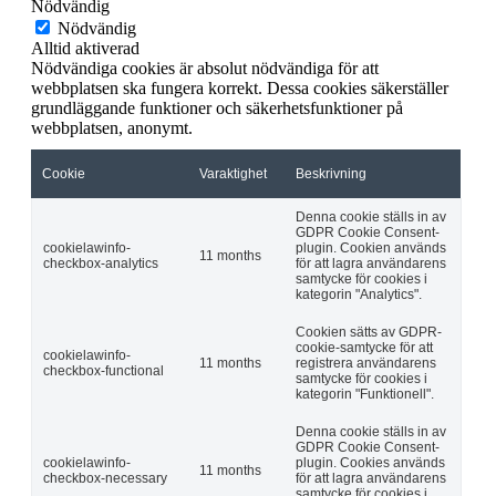
Nödvändig
Nödvändig
Alltid aktiverad
Nödvändiga cookies är absolut nödvändiga för att
webbplatsen ska fungera korrekt. Dessa cookies säkerställer
grundläggande funktioner och säkerhetsfunktioner på
webbplatsen, anonymt.
Cookie
Varaktighet
Beskrivning
Denna cookie ställs in av
GDPR Cookie Consent-
cookielawinfo-
plugin. Cookien används
11 months
checkbox-analytics
för att lagra användarens
samtycke för cookies i
kategorin "Analytics".
Cookien sätts av GDPR-
cookie-samtycke för att
cookielawinfo-
11 months
registrera användarens
checkbox-functional
samtycke för cookies i
kategorin "Funktionell".
Denna cookie ställs in av
GDPR Cookie Consent-
cookielawinfo-
plugin. Cookies används
11 months
checkbox-necessary
för att lagra användarens
samtycke för cookies i