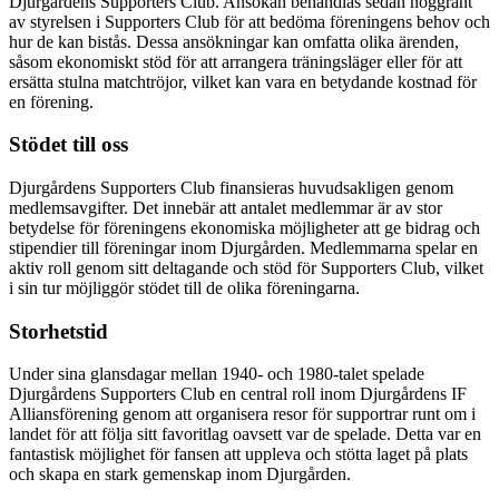
Djurgårdens Supporters Club. Ansökan behandlas sedan noggrant
av styrelsen i Supporters Club för att bedöma föreningens behov och
hur de kan bistås. Dessa ansökningar kan omfatta olika ärenden,
såsom ekonomiskt stöd för att arrangera träningsläger eller för att
ersätta stulna matchtröjor, vilket kan vara en betydande kostnad för
en förening.
Stödet till oss
Djurgårdens Supporters Club finansieras huvudsakligen genom
medlemsavgifter. Det innebär att antalet medlemmar är av stor
betydelse för föreningens ekonomiska möjligheter att ge bidrag och
stipendier till föreningar inom Djurgården. Medlemmarna spelar en
aktiv roll genom sitt deltagande och stöd för Supporters Club, vilket
i sin tur möjliggör stödet till de olika föreningarna.
Storhetstid
Under sina glansdagar mellan 1940- och 1980-talet spelade
Djurgårdens Supporters Club en central roll inom Djurgårdens IF
Alliansförening genom att organisera resor för supportrar runt om i
landet för att följa sitt favoritlag oavsett var de spelade. Detta var en
fantastisk möjlighet för fansen att uppleva och stötta laget på plats
och skapa en stark gemenskap inom Djurgården.