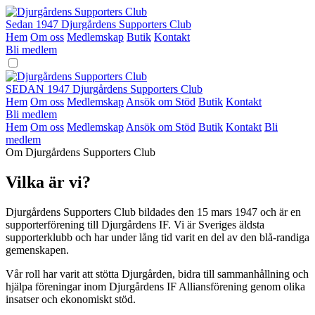
Hoppa
till
Sedan 1947
Djurgårdens Supporters Club
innehåll
Hem
Om oss
Medlemskap
Butik
Kontakt
Bli medlem
SEDAN 1947
Djurgårdens Supporters Club
Hem
Om oss
Medlemskap
Ansök om Stöd
Butik
Kontakt
Bli medlem
Hem
Om oss
Medlemskap
Ansök om Stöd
Butik
Kontakt
Bli
medlem
Om Djurgårdens Supporters Club
Vilka är vi?
Djurgårdens Supporters Club bildades den 15 mars 1947 och är en
supporterförening till Djurgårdens IF. Vi är Sveriges äldsta
supporterklubb och har under lång tid varit en del av den blå-randiga
gemenskapen.
Vår roll har varit att stötta Djurgården, bidra till sammanhållning och
hjälpa föreningar inom Djurgårdens IF Alliansförening genom olika
insatser och ekonomiskt stöd.