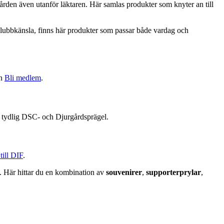
ården även utanför läktaren. Här samlas produkter som knyter an till
d klubbkänsla, finns här produkter som passar både vardag och
an
Bli medlem
.
ed tydlig DSC- och Djurgårdsprägel.
 till DIF
.
. Här hittar du en kombination av
souvenirer
,
supporterprylar
,