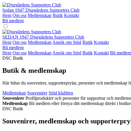
Hoppa
till
Sedan 1947
Djurgårdens Supporters Club
innehåll
Hem
Om oss
Medlemskap
Butik
Kontakt
Bli medlem
SEDAN 1947
Djurgårdens Supporters Club
Hem
Om oss
Medlemskap
Ansök om Stöd
Butik
Kontakt
Bli medlem
Hem
Om oss
Medlemskap
Ansök om Stöd
Butik
Kontakt
Bli medle
DSC Butik
Butik & medlemskap
Här hittar du souvenirer, supporterprylar, presenter och medlemskap 
Medlemskap
Souvenirer
Stöd klubben
Souvenirer
Profilprodukter och presenter för supportrar och medlem
Medlemskap
Bli medlem eller förnya ditt medlemskap direkt i butike
DSC Butik
Souvenirer, medlemskap och supporterpry