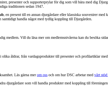
rer, presenter och supporterprylar för dig som vill bära med dig Djurg
ndiga traditionen sedan 1947.
ub
, en present till en annan djurgårdare eller klassiska souvenirer me
h samtidigt handla något med tydlig koppling till Djurgården.
ändig medlem. Vill du läsa mer om medlemsnivåerna kan du besöka sid
i olika åldrar, från vardagsprodukter till presenter och profilartiklar m
verksamhet. Läs gärna mer
om oss
och om hur DSC arbetar med
vårt stöd
dra djurgårdare som vill handla produkter med koppling till föreningen