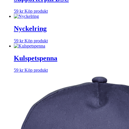
59
kr
Köp produkt
Nyckelring
59
kr
Köp produkt
Kulspetspenna
59
kr
Köp produkt