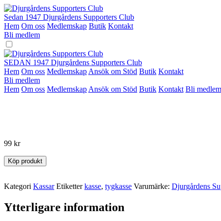
Hoppa
till
Sedan 1947
Djurgårdens Supporters Club
innehåll
Hem
Om oss
Medlemskap
Butik
Kontakt
Bli medlem
SEDAN 1947
Djurgårdens Supporters Club
Hem
Om oss
Medlemskap
Ansök om Stöd
Butik
Kontakt
Bli medlem
Hem
Om oss
Medlemskap
Ansök om Stöd
Butik
Kontakt
Bli medle
99
kr
Köp produkt
Kategori
Kassar
Etiketter
kasse
,
tygkasse
Varumärke:
Djurgårdens Su
Ytterligare information