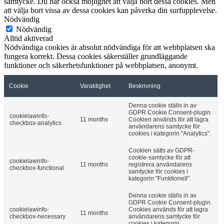
samtycke. Du har också möjlighet att välja bort dessa cookies. Men
att välja bort vissa av dessa cookies kan påverka din surfupplevelse.
Nödvändig
Nödvändig
Alltid aktiverad
Nödvändiga cookies är absolut nödvändiga för att webbplatsen ska
fungera korrekt. Dessa cookies säkerställer grundläggande
funktioner och säkerhetsfunktioner på webbplatsen, anonymt.
Cookie
Varaktighet
Beskrivning
Denna cookie ställs in av
GDPR Cookie Consent-plugin.
cookielawinfo-
11 months
Cookien används för att lagra
checkbox-analytics
användarens samtycke för
cookies i kategorin "Analytics".
Cookien sätts av GDPR-
cookie-samtycke för att
cookielawinfo-
11 months
registrera användarens
checkbox-functional
samtycke för cookies i
kategorin "Funktionell".
Denna cookie ställs in av
GDPR Cookie Consent-plugin.
cookielawinfo-
Cookies används för att lagra
11 months
checkbox-necessary
användarens samtycke för
cookies i kategorin