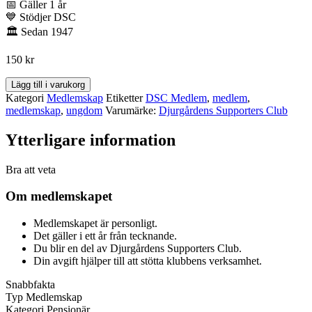
📅
Gäller 1 år
💙
Stödjer DSC
🏛️
Sedan 1947
150
kr
Medlemskap
Lägg till i varukorg
-
Kategori
Medlemskap
Etiketter
DSC Medlem
,
medlem
,
Ungdom
medlemskap
,
ungdom
Varumärke:
Djurgårdens Supporters Club
mängd
Ytterligare information
Bra att veta
Om medlemskapet
Medlemskapet är personligt.
Det gäller i ett år från tecknande.
Du blir en del av Djurgårdens Supporters Club.
Din avgift hjälper till att stötta klubbens verksamhet.
Snabbfakta
Typ
Medlemskap
Kategori
Pensionär