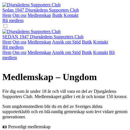
Hoppa
till
Sedan 1947
Djurgårdens Supporters Club
innehåll
Hem
Om oss
Medlemskap
Butik
Kontakt
Bli medlem
SEDAN 1947
Djurgårdens Supporters Club
Hem
Om oss
Medlemskap
Ansök om Stöd
Butik
Kontakt
Bli medlem
Hem
Om oss
Medlemskap
Ansök om Stöd
Butik
Kontakt
Bli
medlem
Medlemskap – Ungdom
För dig som är under 18 år och vill vara en del av Djurgårdens
Supporters Club. Medlemskapet gäller i ett år och kostar 150 kronor.
Som ungdomsmedlem blir du en del av Sveriges äldsta
supporterklubb och en blå-randig gemenskap som levt vidare genom
generationer.
🪪
Personligt medlemskap