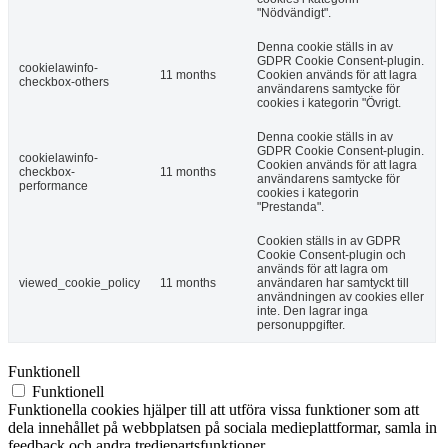
"Nödvändigt".
Denna cookie ställs in av
GDPR Cookie Consent-plugin.
cookielawinfo-
11 months
Cookien används för att lagra
checkbox-others
användarens samtycke för
cookies i kategorin "Övrigt.
Denna cookie ställs in av
GDPR Cookie Consent-plugin.
cookielawinfo-
Cookien används för att lagra
checkbox-
11 months
användarens samtycke för
performance
cookies i kategorin
"Prestanda".
Cookien ställs in av GDPR
Cookie Consent-plugin och
används för att lagra om
viewed_cookie_policy
11 months
användaren har samtyckt till
användningen av cookies eller
inte. Den lagrar inga
personuppgifter.
Funktionell
Funktionell
Funktionella cookies hjälper till att utföra vissa funktioner som att
dela innehållet på webbplatsen på sociala medieplattformar, samla in
feedback och andra tredjepartsfunktioner.