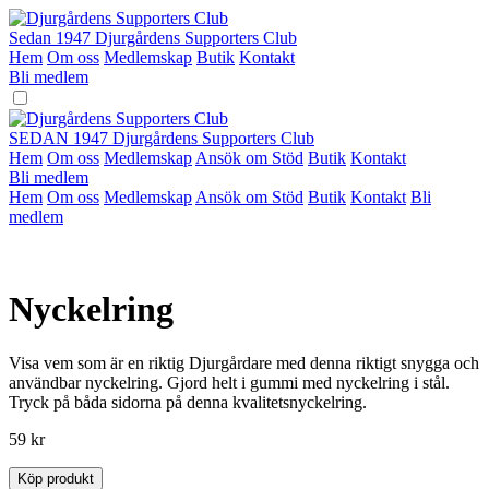
Hoppa
till
Sedan 1947
Djurgårdens Supporters Club
innehåll
Hem
Om oss
Medlemskap
Butik
Kontakt
Bli medlem
SEDAN 1947
Djurgårdens Supporters Club
Hem
Om oss
Medlemskap
Ansök om Stöd
Butik
Kontakt
Bli medlem
Hem
Om oss
Medlemskap
Ansök om Stöd
Butik
Kontakt
Bli
medlem
Nyckelring
Visa vem som är en riktig Djurgårdare med denna riktigt snygga och
användbar nyckelring. Gjord helt i gummi med nyckelring i stål.
Tryck på båda sidorna på denna kvalitetsnyckelring.
59
kr
Köp produkt